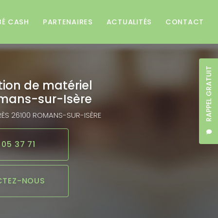
BÉ CASH
PARTENAIRES
ACTUALITÉS
CONTACT
RAPPEL GRATUIT
tion de matériel
mans-sur-Isère
RÈS
26100 ROMANS-SUR-ISÈRE
 05 37 71
TEZ-NOUS