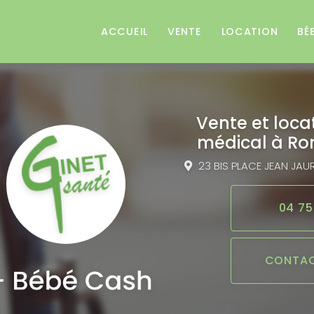
e
ACCUEIL
VENTE
LOCATION
BÉ
Vente et loca
médical
à Ro
23 BIS PLACE JEAN JAU
04 75
CONTAC