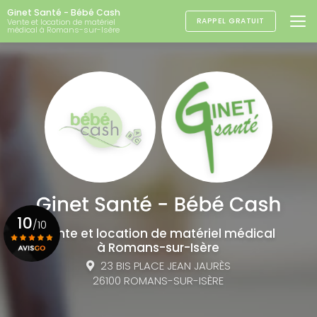
Aller
Ginet Santé - Bébé Cash
au
RAPPEL GRATUIT
Vente et location de matériel
médical à Romans-sur-Isère
contenu
principal
10
/10
Vente et location de matériel médical
à Romans-sur-Isère
23 BIS PLACE JEAN JAURÈS
Voir le certificat
26100 ROMANS-SUR-ISÈRE