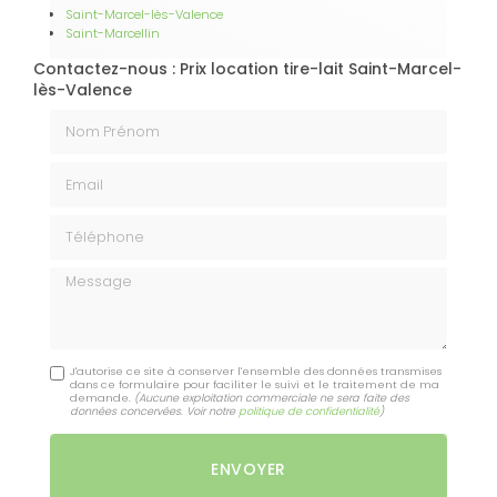
Saint-Marcel-lès-Valence
Saint-Marcellin
Contactez-nous : Prix location tire-lait Saint-Marcel-
lès-Valence
Nom Prénom
Email
Téléphone
Message
J'autorise ce site à conserver l'ensemble des données transmises
dans ce formulaire pour faciliter le suivi et le traitement de ma
demande.
(Aucune exploitation commerciale ne sera faite des
données concervées. Voir notre
politique de confidentialité
)