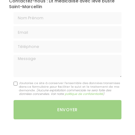
Contactez-nous : Lit médicalisé avec lève buste
Saint-Marcellin
Nom Prénom
Email
Téléphone
Message
J'autorise ce site à conserver l'ensemble des données transmises
dans ce formulaire pour faciliter le suivi et le traitement de ma
demande.
(Aucune exploitation commerciale ne sera faite des
données concervées. Voir notre
politique de confidentialité
)