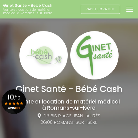
Aller
Ginet Santé - Bébé Cash
au
RAPPEL GRATUIT
Vente et location de matériel
médical à Romans-sur-Isère
contenu
principal
10
/10
Vente et location de matériel médical
à Romans-sur-Isère
23 BIS PLACE JEAN JAURÈS
Voir le certificat
26100 ROMANS-SUR-ISÈRE