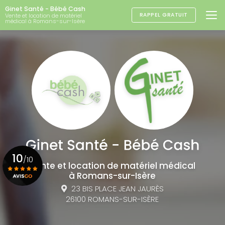
Aller
Ginet Santé - Bébé Cash
au
RAPPEL GRATUIT
Vente et location de matériel
médical à Romans-sur-Isère
contenu
principal
10
/10
Vente et location de matériel médical
à Romans-sur-Isère
23 BIS PLACE JEAN JAURÈS
Voir le certificat
26100 ROMANS-SUR-ISÈRE