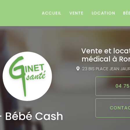
e
ACCUEIL
VENTE
LOCATION
BÉ
Vente et loca
médical
à Ro
23 BIS PLACE JEAN JAU
04 75
CONTAC