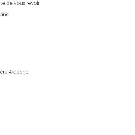
âte de vous revoir
mans
sère Ardèche