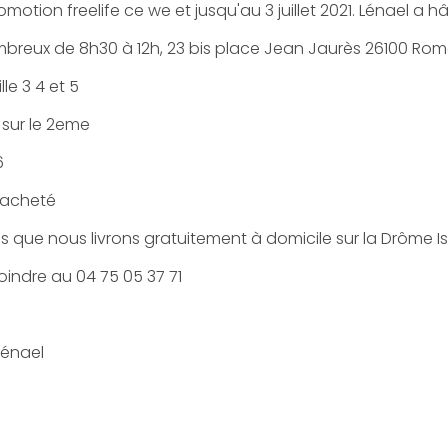
otion freelife ce we et jusqu'au 3 juillet 2021. Lénael a h
breux de 8h30 à 12h, 23 bis place Jean Jaurès 26100 Ro
le 3 4 et 5
 sur le 2eme
6
 acheté
 que nous livrons gratuitement à domicile sur la Drôme I
indre au 04 75 05 37 71
Lénael