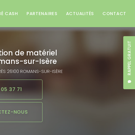
BÉ CASH
PARTENAIRES
ACTUALITÉS
CONTACT
RAPPEL GRATUIT
tion de matériel
mans-sur-Isère
RÈS
26100 ROMANS-SUR-ISÈRE
 05 37 71
TEZ-NOUS