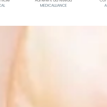
micile
Adhérent au réseau
Con
CAL
MEDICALLIANCE
A