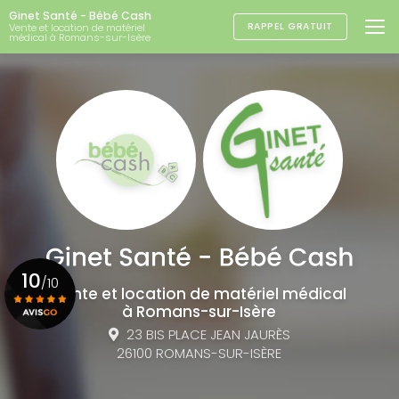
Aller
Ginet Santé - Bébé Cash
au
RAPPEL GRATUIT
Vente et location de matériel
médical à Romans-sur-Isère
contenu
principal
10
/10
Vente et location de matériel médical
à Romans-sur-Isère
23 BIS PLACE JEAN JAURÈS
Voir le certificat
26100 ROMANS-SUR-ISÈRE