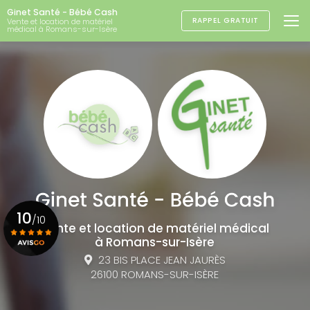
Aller
Ginet Santé - Bébé Cash
au
RAPPEL GRATUIT
Vente et location de matériel
médical à Romans-sur-Isère
contenu
principal
10
/10
Vente et location de matériel médical
à Romans-sur-Isère
23 BIS PLACE JEAN JAURÈS
Voir le certificat
26100 ROMANS-SUR-ISÈRE