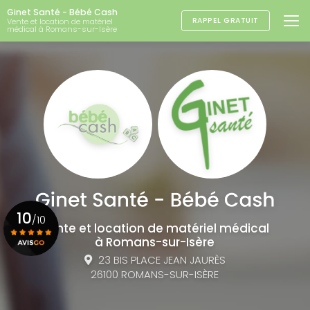
Aller
Ginet Santé - Bébé Cash
au
RAPPEL GRATUIT
Vente et location de matériel
médical à Romans-sur-Isère
contenu
principal
10
/10
Vente et location de matériel médical
à Romans-sur-Isère
23 BIS PLACE JEAN JAURÈS
Voir le certificat
26100 ROMANS-SUR-ISÈRE