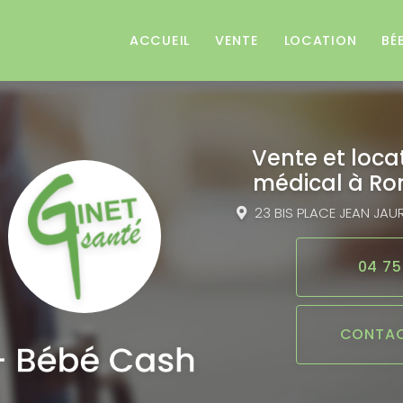
e
ACCUEIL
VENTE
LOCATION
BÉ
Vente et loca
médical
à Ro
23 BIS PLACE JEAN JAU
04 75
CONTAC