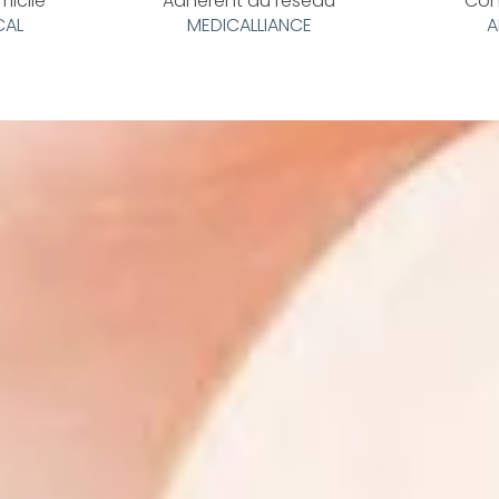
micile
Adhérent au réseau
Con
CAL
MEDICALLIANCE
A