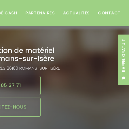
BÉ CASH
PARTENAIRES
ACTUALITÉS
CONTACT
RAPPEL GRATUIT
tion de matériel
mans-sur-Isère
RÈS
26100 ROMANS-SUR-ISÈRE
 05 37 71
TEZ-NOUS