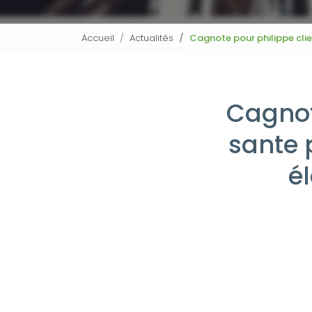
Accueil
Actualités
Cagnote pour philippe clie
Cagnot
sante 
é