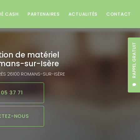
BÉ CASH
PARTENAIRES
ACTUALITÉS
CONTACT
RAPPEL GRATUIT
tion de matériel
mans-sur-Isère
RÈS
26100 ROMANS-SUR-ISÈRE
 05 37 71
TEZ-NOUS