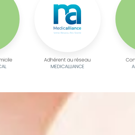
micile
Adhérent au réseau
Con
CAL
MEDICALLIANCE
A