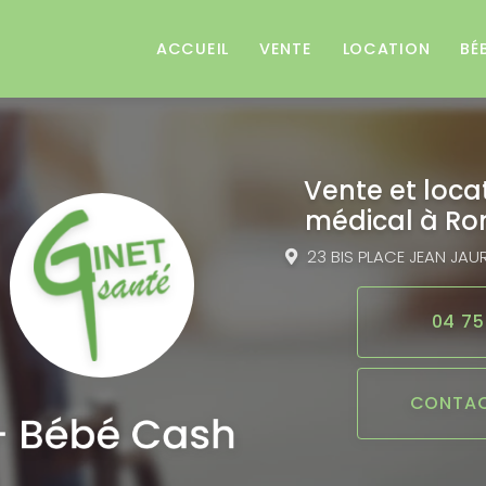
e
ACCUEIL
VENTE
LOCATION
BÉ
Vente et loca
médical
à Ro
23 BIS PLACE JEAN JAU
04 75
CONTAC