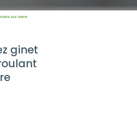
mans sur isere
z ginet
roulant
re