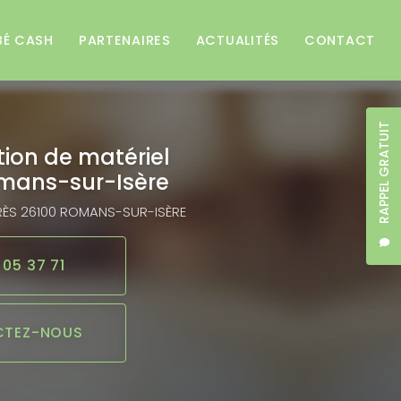
BÉ CASH
PARTENAIRES
ACTUALITÉS
CONTACT
RAPPEL GRATUIT
tion de matériel
mans-sur-Isère
RÈS
26100 ROMANS-SUR-ISÈRE
 05 37 71
TEZ-NOUS