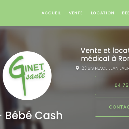
e
ACCUEIL
VENTE
LOCATION
BÉ
Vente et loca
médical
à Ro
23 BIS PLACE JEAN JAU
04 75
CONTAC