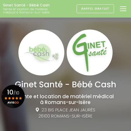
Aller
Ginet Santé - Bébé Cash
au
RAPPEL GRATUIT
Vente et location de matériel
médical à Romans-sur-Isère
contenu
principal
10
/10
Vente et location de matériel médical
à Romans-sur-Isère
23 BIS PLACE JEAN JAURÈS
Voir le certificat
26100 ROMANS-SUR-ISÈRE