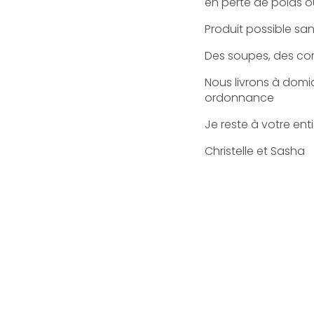
en perte de poids o
Produit possible san
Des soupes, des com
Nous livrons à domi
ordonnance
Je reste à votre ent
Christelle et Sasha