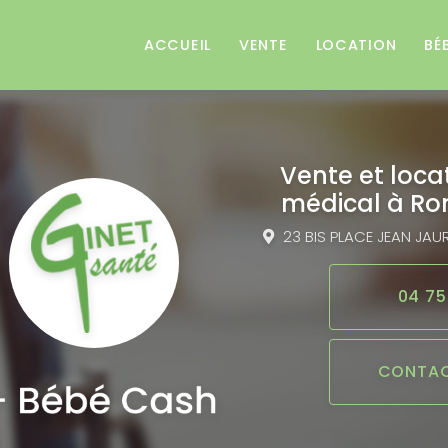
e
ACCUEIL
VENTE
LOCATION
BÉ
Vente et loca
médical
à Ro
23 BIS PLACE JEAN JAU
04 75
CONTAC