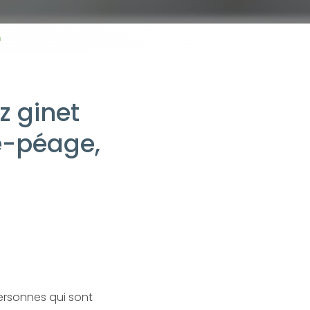
n
 ginet
e-péage,
rsonnes qui sont