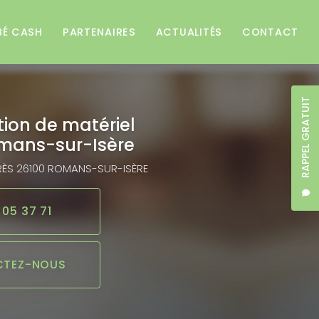
BÉ CASH
PARTENAIRES
ACTUALITÉS
CONTACT
RAPPEL GRATUIT
tion de matériel
mans-sur-Isère
RÈS
26100 ROMANS-SUR-ISÈRE
 05 37 71
TEZ-NOUS